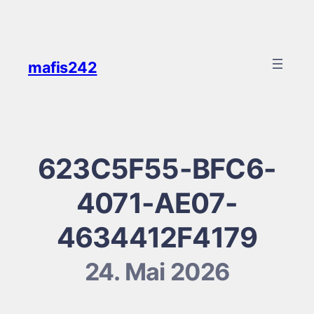
Zum
Inhalt
springen
mafis242
623C5F55-BFC6-
4071-AE07-
4634412F4179
24. Mai 2026