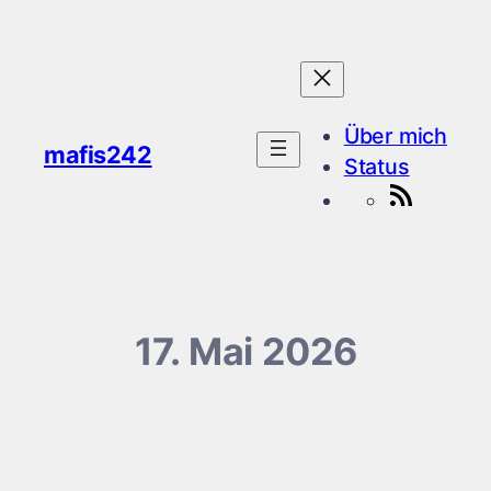
Zum
Inhalt
springen
Über mich
mafis242
Status
RSS-
Feed
17. Mai 2026